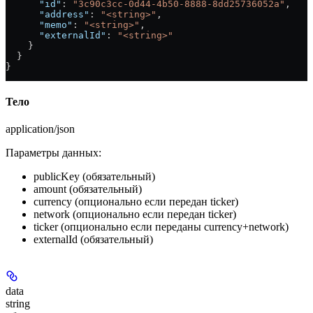
      "id"
: 
"3c90c3cc-0d44-4b50-8888-8dd25736052a"
,
      "address"
: 
"<string>"
,
      "memo"
: 
"<string>"
,
      "externalId"
: 
"<string>"
    }
  }
}
Тело
application/json
Параметры данных:
publicKey
(обязательный)
amount
(обязательный)
currency
(опционально если передан ticker)
network
(опционально если передан ticker)
ticker
(опционально если переданы currency+network)
externalId
(обязательный)
data
string