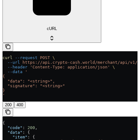
cURL
curl
 --request
 POST
 \
  --url
 https://api.crypto-cash.world/merchant/api/v1/b
  --header
 'Content-Type: application/json'
 \
  --data
 '
{
  "data": "<string>",
  "signature": "<string>"
}
'
200
400
{
  "code"
: 
200
,
  "data"
: {
    "item"
: {