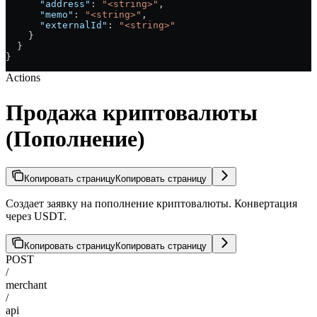
      "address"
: 
"<string>"
,
      "memo"
: 
"<string>"
,
      "externalId"
: 
"<string>"
    }
  }
}
Actions
Продажа криптовалюты
(Пополнение)
Копировать страницу
Копировать страницу
Создает заявку на пополнение криптовалюты. Конвертация
через USDT.
Копировать страницу
Копировать страницу
POST
/
merchant
/
api