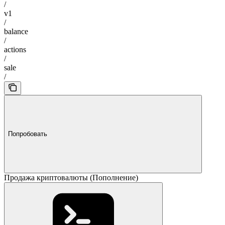
/
v1
/
balance
/
actions
/
sale
/
Попробовать
Продажа криптовалюты (Пополнение)