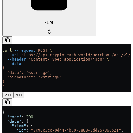
cURL
curl
 --request
 POST
 \
  --url
 https://api.crypto-cash.world/merchant/api/v1/b
  --header
 'Content-Type: application/json'
 \
  --data
 '
{
  "data": "<string>",
  "signature": "<string>"
}
'
200
400
{
  "code"
: 
200
,
  "data"
: {
    "item"
: {
      "id"
: 
"3c90c3cc-0d44-4b50-8888-8dd25736052a"
,