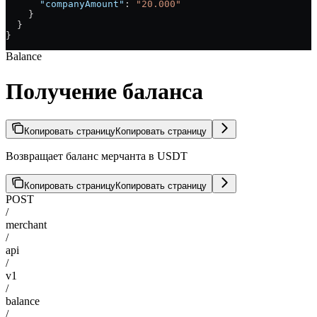
      "companyAmount"
: 
"20.000"
    }
  }
}
Balance
Получение баланса
Копировать страницу
Копировать страницу
Возвращает баланс мерчанта в USDT
Копировать страницу
Копировать страницу
POST
/
merchant
/
api
/
v1
/
balance
/