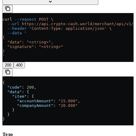
curl
 --request
 POST
 \
  --url
 https://api.crypto-cash.world/merchant/api/v1/b
  --header
 'Content-Type: application/json'
 \
  --data
 '
{
  "data": "<string>",
  "signature": "<string>"
}
'
200
400
{
  "code"
: 
200
,
  "data"
: {
    "item"
: {
      "accountAmount"
: 
"15.000"
,
      "companyAmount"
: 
"20.000"
    }
  }
}
Тело