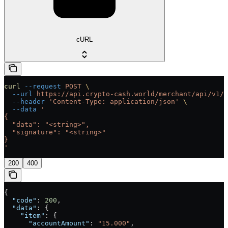
cURL
curl
 --request
 POST
 \
  --url
 https://api.crypto-cash.world/merchant/api/v1/b
  --header
 'Content-Type: application/json'
 \
  --data
 '
{
  "data": "<string>",
  "signature": "<string>"
}
'
200
400
{
  "code"
: 
200
,
  "data"
: {
    "item"
: {
      "accountAmount"
: 
"15.000"
,