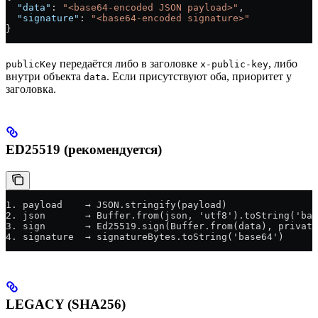
  "data"
: 
"<base64-encoded JSON payload>"
,
  "signature"
: 
"<base64-encoded signature>"
}
передаётся либо в заголовке
, либо
publicKey
x-public-key
внутри объекта
. Если присутствуют оба, приоритет у
data
заголовка.
ED25519 (рекомендуется)
1. payload    → JSON.stringify(payload)
2. json       → Buffer.from(json, 'utf8').toString('bas
3. sign       → Ed25519.sign(Buffer.from(data), private
4. signature  → signatureBytes.toString('base64')
LEGACY (SHA256)