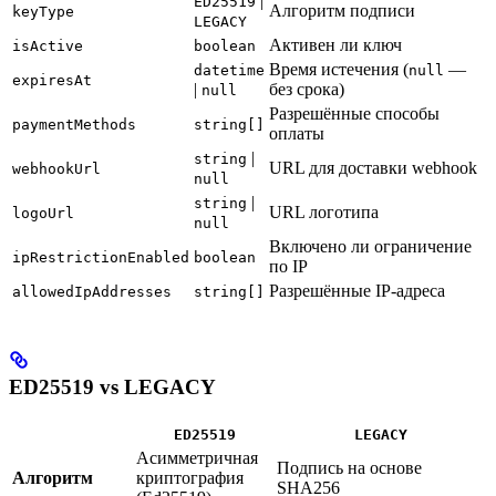
|
ED25519
Алгоритм подписи
keyType
LEGACY
Активен ли ключ
isActive
boolean
Время истечения (
—
datetime
null
expiresAt
|
без срока)
null
Разрешённые способы
paymentMethods
string[]
оплаты
|
string
URL для доставки webhook
webhookUrl
null
|
string
URL логотипа
logoUrl
null
Включено ли ограничение
ipRestrictionEnabled
boolean
по IP
Разрешённые IP-адреса
allowedIpAddresses
string[]
ED25519 vs LEGACY
ED25519
LEGACY
Асимметричная
Подпись на основе
Алгоритм
криптография
SHA256