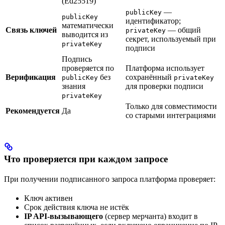
(Ed25519)
—
publicKey
publicKey
идентификатор;
математически
Связь ключей
— общий
privateKey
выводится из
секрет, используемый при
privateKey
подписи
Подпись
проверяется по
Платформа использует
Верификация
без
сохранённый
publicKey
privateKey
знания
для проверки подписи
privateKey
Только для совместимости
Рекомендуется
Да
со старыми интеграциями
Что проверяется при каждом запросе
При получении подписанного запроса платформа проверяет:
Ключ активен
Срок действия ключа не истёк
IP API-вызывающего
(сервер мерчанта) входит в