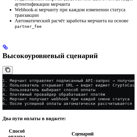
аутентификации мерчанта
Webhook-и мерчанту при каждом изменении статуса
транзакции
Автоматический расчёт заработка мерчанта на основе
partner_fee
Высокоуровневый сценарий
1. Мерчант отправляет подписанный API-запрос → получает
2. Пользователь открывает URL → видит виджет CryptoCash
3. Пользователь выбирает способ оплаты
4. Платёжный провайдер обрабатывает платёж
5. Мерчант получает webhook при каждой смене статуса
6. После успешной оплаты автоматически рассчитывается з
Два пути оплаты в виджете:
Способ
Сценарий
оплаты