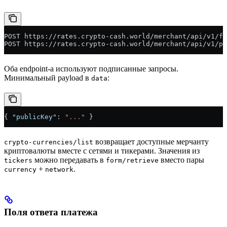
POST https://rates.crypto-cash.world/merchant/api/v1/fi
POST https://rates.crypto-cash.world/merchant/api/v1/pa
Оба endpoint-а используют подписанные запросы.
Минимальный payload в
:
data
{ 
"publicKey"
: 
"..."
 }
возвращает доступные мерчанту
crypto-currencies/list
криптовалюты вместе с сетями и тикерами. Значения из
можно передавать в
вместо пары
tickers
form/retrieve
+
.
currency
network
Поля ответа платежа