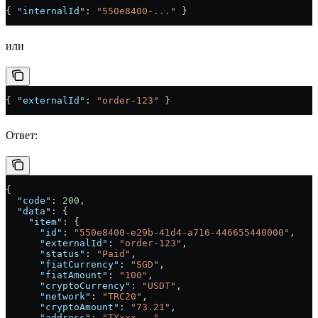
{ 
"internalId"
: 
"550e8400-..."
 }
или
{ 
"externalId"
: 
"order-123"
 }
Ответ:
{
  "code"
: 
200
,
  "data"
: {
    "item"
: {
      "id"
: 
"550e8400-e29b-41d4-a716-446655440000"
,
      "externalId"
: 
"order-123"
,
      "status"
: 
"Paid"
,
      "fiatCurrency"
: 
"SGD"
,
      "fiatAmount"
: 
"100"
,
      "cryptoCurrency"
: 
"USDT"
,
      "network"
: 
"TRC20"
,
      "cryptoAmount"
: 
"73.21"
,
      "address"
: 
"TXxxx..."
,