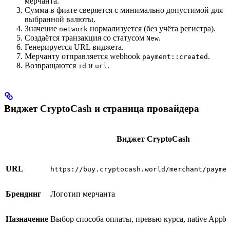
мерчанта.
Сумма в фиате сверяется с минимально допустимой для
выбранной валюты.
Значение
нормализуется (без учёта регистра).
network
Создаётся транзакция со статусом
.
New
Генерируется URL виджета.
Мерчанту отправляется webhook
.
payment::created
Возвращаются
и
.
id
url
Виджет CryptoCash и страница провайдера
Виджет CryptoCash
URL
https://buy.cryptocash.world/merchant/payme
Брендинг
Логотип мерчанта
Назначение
Выбор способа оплаты, превью курса, native Apple