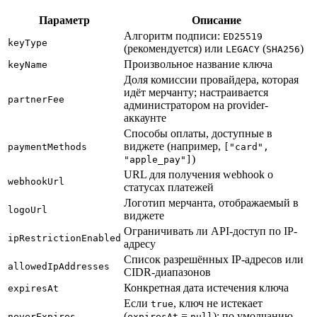
Параметр
Описание
Алгоритм подписи:
ED25519
keyType
(рекомендуется) или
(
)
LEGACY
SHA256
Произвольное название ключа
keyName
Доля комиссии провайдера, которая
идёт мерчанту; настраивается
partnerFee
администратором на provider-
аккаунте
Способы оплаты, доступные в
виджете (например,
paymentMethods
["card",
)
"apple_pay"]
URL для получения webhook о
webhookUrl
статусах платежей
Логотип мерчанта, отображаемый в
logoUrl
виджете
Ограничивать ли API-доступ по IP-
ipRestrictionEnabled
адресу
Список разрешённых IP-адресов или
allowedIpAddresses
CIDR-диапазонов
Конкретная дата истечения ключа
expiresAt
Если
, ключ не истекает
true
(
=
); по умолчанию
neverExpires
expiresAt
null