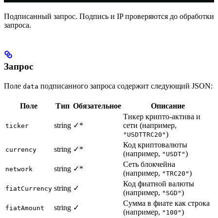
Подписанный запрос. Подпись и IP проверяются до обработки
запроса.
Запрос
Поле
подписанного запроса содержит следующий JSON:
data
Поле
Тип
Обязательное
Описание
Тикер крипто-актива и
string
✓*
сети (например,
ticker
)
"USDTTRC20"
Код криптовалюты
string
✓*
currency
(например,
)
"USDT"
Сеть блокчейна
string
✓*
network
(например,
)
"TRC20"
Код фиатной валюты
string
✓
fiatCurrency
(например,
)
"SGD"
Сумма в фиате как строка
string
✓
fiatAmount
(например,
)
"100"