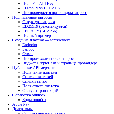
Поля Fiat API Key
ED25519 vs LEGACY
Что проверяется при каждом запросе
Подписанные запросы
Структура запроса
ED25519 (рекомендуется)
LEGACY (SHA256)
Полный пример
Создание платежа — form/retrieve
Endpoint
Запрос
Ответ
Что происходит после запроса
Виджет CryptoCash и страница провайдера
Публичное API мерчанта
Получение платежа
Список платежей
Списки валют
Поля ответа платежа
Статусы транзакций
Обработка ошибок
Коды ошибок
Apple Pay
Диаграммы
Общий сценарий оплаты