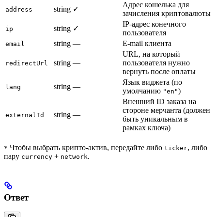
Адрес кошелька для
string
✓
address
зачисления криптовалюты
IP-адрес конечного
string
✓
ip
пользователя
string
—
E-mail клиента
email
URL, на который
string
—
пользователя нужно
redirectUrl
вернуть после оплаты
Язык виджета (по
string
—
lang
умолчанию
)
"en"
Внешний ID заказа на
стороне мерчанта (должен
string
—
externalId
быть уникальным в
рамках ключа)
Чтобы выбрать крипто-актив, передайте либо
, либо
*
ticker
пару
+
.
currency
network
Ответ