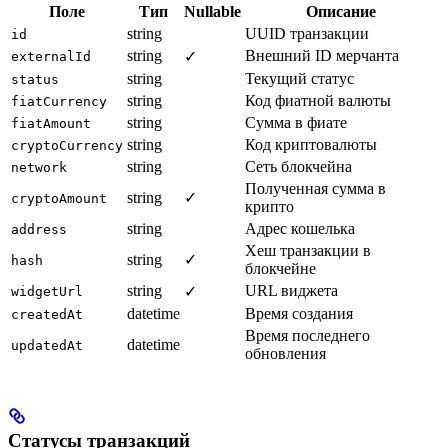
Поле
Тип
Nullable
Описание
string
UUID транзакции
id
string
Внешний ID мерчанта
✓
externalId
string
Текущий статус
status
string
Код фиатной валюты
fiatCurrency
string
Сумма в фиате
fiatAmount
string
Код криптовалюты
cryptoCurrency
string
Сеть блокчейна
network
Полученная сумма в
string
✓
cryptoAmount
крипто
string
Адрес кошелька
address
Хеш транзакции в
string
✓
hash
блокчейне
string
URL виджета
✓
widgetUrl
datetime
Время создания
createdAt
Время последнего
datetime
updatedAt
обновления
Статусы транзакций