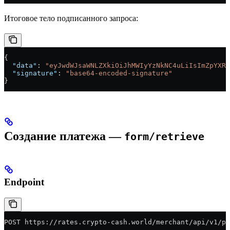
Итоговое тело подписанного запроса:
{
  "data"
: 
"eyJwdWJsaWNLZXkiOiJhMWIyYzNkNC4uLiIsImZpYXRD
  "signature"
: 
"base64-encoded-signature"
}
Создание платежа —
form/retrieve
Endpoint
POST https://rates.crypto-cash.world/merchant/api/v1/p