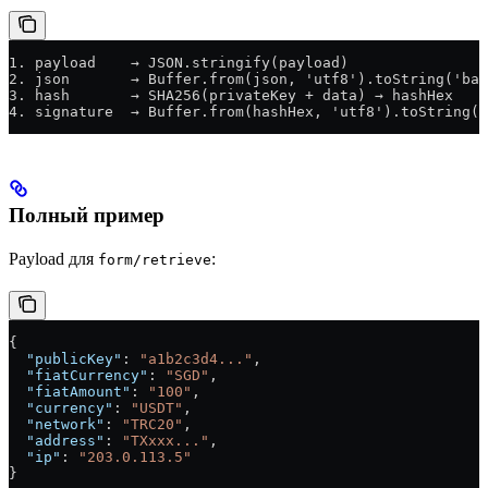
1. payload    → JSON.stringify(payload)
2. json       → Buffer.from(json, 'utf8').toString('bas
3. hash       → SHA256(privateKey + data) → hashHex
4. signature  → Buffer.from(hashHex, 'utf8').toString('
Полный пример
Payload для
:
form/retrieve
{
  "publicKey"
: 
"a1b2c3d4..."
,
  "fiatCurrency"
: 
"SGD"
,
  "fiatAmount"
: 
"100"
,
  "currency"
: 
"USDT"
,
  "network"
: 
"TRC20"
,
  "address"
: 
"TXxxx..."
,
  "ip"
: 
"203.0.113.5"
}