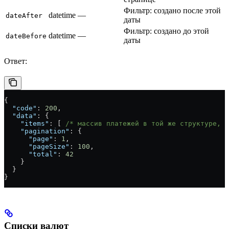
Фильтр: создано после этой
datetime
—
dateAfter
даты
Фильтр: создано до этой
datetime
—
dateBefore
даты
Ответ:
{
  "code"
: 
200
,
  "data"
: {
    "items"
: [ 
/* массив платежей в той же структуре, ч
    "pagination"
: {
      "page"
: 
1
,
      "pageSize"
: 
100
,
      "total"
: 
42
    }
  }
}
Списки валют