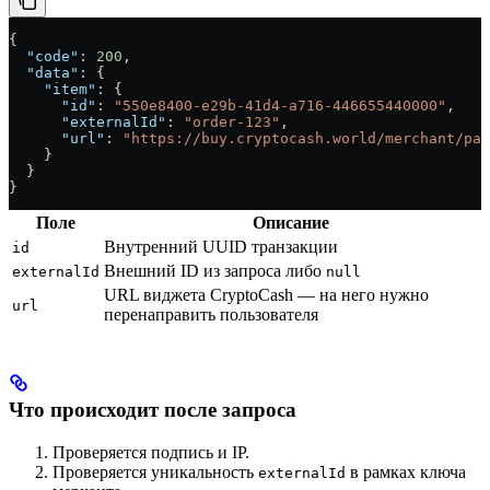
{
  "code"
: 
200
,
  "data"
: {
    "item"
: {
      "id"
: 
"550e8400-e29b-41d4-a716-446655440000"
,
      "externalId"
: 
"order-123"
,
      "url"
: 
"https://buy.cryptocash.world/merchant/pay
    }
  }
}
Поле
Описание
Внутренний UUID транзакции
id
Внешний ID из запроса либо
externalId
null
URL виджета CryptoCash — на него нужно
url
перенаправить пользователя
Что происходит после запроса
Проверяется подпись и IP.
Проверяется уникальность
в рамках ключа
externalId