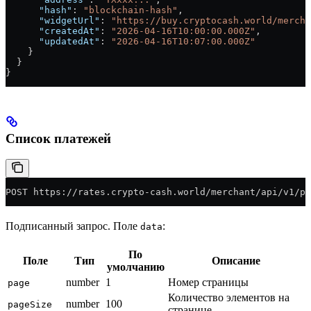
      "hash"
: 
"blockchain-hash"
,
      "widgetUrl"
: 
"https://buy.cryptocash.world/mercha
      "createdAt"
: 
"2026-04-16T10:00:00.000Z"
,
      "updatedAt"
: 
"2026-04-16T10:07:00.000Z"
    }
  }
}
Список платежей
POST https://rates.crypto-cash.world/merchant/api/v1/p
Подписанный запрос. Поле
:
data
По
Поле
Тип
Описание
умолчанию
number
1
Номер страницы
page
Количество элементов на
number
100
pageSize
странице