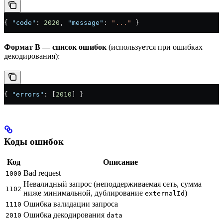
{ 
"code"
: 
2020
, 
"message"
: 
"..."
 }
Формат B — список ошибок
(используется при ошибках
декодирования):
{ 
"errors"
: [
2010
] }
Коды ошибок
Код
Описание
Bad request
1000
Невалидный запрос (неподдерживаемая сеть, сумма
1102
ниже минимальной, дублирование
)
externalId
Ошибка валидации запроса
1110
Ошибка декодирования
2010
data