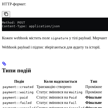
HTTP-формат:
Method: POST
Content-Type: application/json
Кожен webhook містить поле
у тілі payload. Мерчант
signature
Webhook payload і підпис зберігаються для аудиту та історії.
Типи подій
Подія
Коли надсилається
Тип
Транзакцію створено
Проміжне
payment::created
Статус змінився на
Проміжне
payment::waiting
Waiting
Статус змінився на
Фінальне
payment::paid
Paid
Статус змінився на
Фінальне
payment::failed
Fail
Статус змінився на
Фінальне