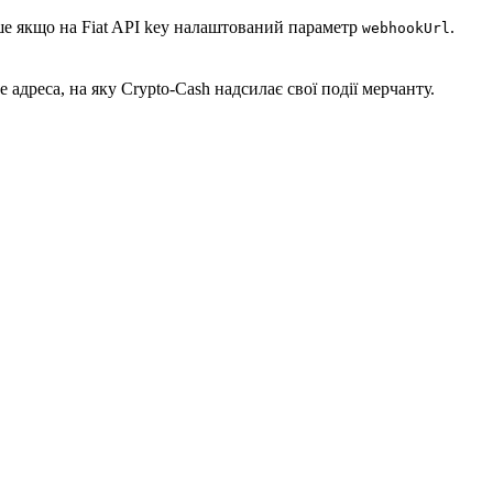
ише якщо на Fiat API key налаштований параметр
.
webhookUrl
е адреса, на яку Crypto-Cash надсилає свої події мерчанту.