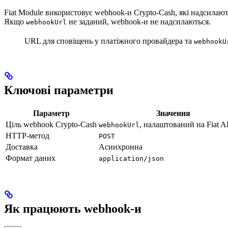
Fiat Module використовує webhook-и Crypto-Cash, які надсилаю
Якщо
не заданий, webhook-и не надсилаються.
webhookUrl
URL для сповіщень у платіжного провайдера та
webhookU
Ключові параметри
Параметр
Значення
Ціль webhook Crypto-Cash
, налаштований на Fiat A
webhookUrl
HTTP-метод
POST
Доставка
Асинхронна
Формат даних
application/json
Як працюють webhook-и