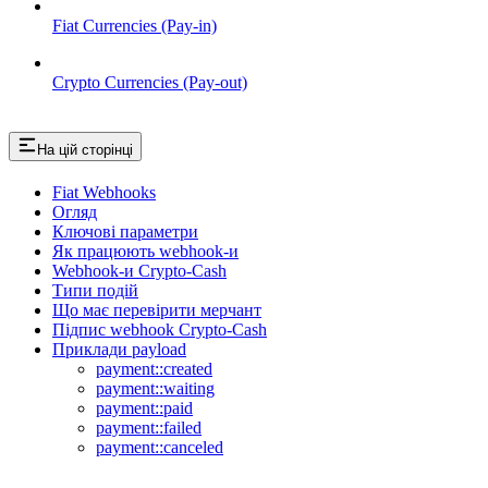
Fiat Currencies (Pay-in)
Crypto Currencies (Pay-out)
На цій сторінці
Fiat Webhooks
Огляд
Ключові параметри
Як працюють webhook-и
Webhook-и Crypto-Cash
Типи подій
Що має перевірити мерчант
Підпис webhook Crypto-Cash
Приклади payload
payment::created
payment::waiting
payment::paid
payment::failed
payment::canceled