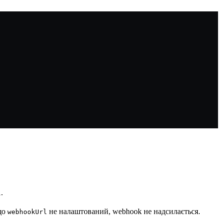
.
l
що
не налаштований, webhook не надсилається.
webhookUrl