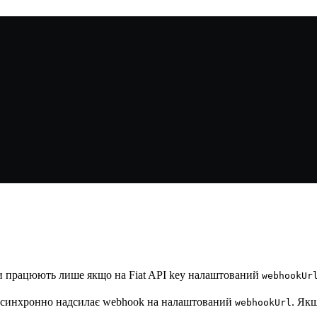
ни працюють лише якщо на Fiat API key налаштований
webhookUr
а асинхронно надсилає webhook на налаштований
. Як
webhookUrl