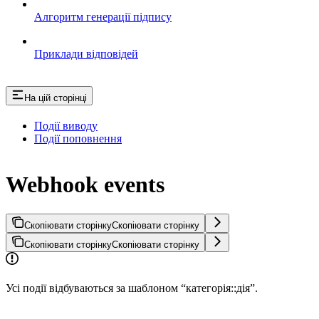
Алгоритм генерації підпису
Приклади відповідей
На цій сторінці
Події виводу
Події поповнення
Webhook events
Скопіювати сторінку
Скопіювати сторінку
Скопіювати сторінку
Скопіювати сторінку
Усі події відбуваються за шаблоном “категорія::дія”.