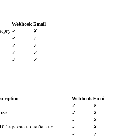
Webhook
Email
чергу
✓
✗
✓
✓
✓
✓
✓
✓
✓
✓
scription
Webhook
Email
✓
✗
режі
✓
✗
✓
✗
DT зараховано на баланс
✓
✗
✓
✓