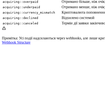
Отримано більше, ніж очі
acquiring::overpaid
Отримано менше, ніж очік
acquiring::underpaid
Криптовалюта поповнення н
acquiring::currency_mismatch
Відхилено системой
acquiring::declined
Термін дії заявки закінчив
acquiring::canceled
Примітка: Усі події надсилаються через webhooks, але лише кр
Webhook Structure