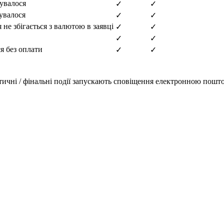
кувалося
✓
✓
увалося
✓
✓
е збігається з валютою в заявці
✓
✓
✓
✓
ся без оплати
✓
✓
итичні / фінальні події запускають сповіщення електронною пошт