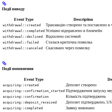
Події виводу
Event Type
Description
Транзакцію створено та поставлено в 
withdrawal::created
Успішно відправлено в блокчейн
withdrawal::completed
Відхилено системой
withdrawal::declined
Сталася критична помилка
withdrawal::failed
Скасовано через помилку
withdrawal::canceled
Події поповнення
Event Type
De
Депозит створено
acquiring::created
Підтвердження запуску ме
acquiring::confirmation_started
Кількість підтверджень
acquiring::confirmation
Депозит підтверджено, US
acquiring::deposit_received
Заявку виконано
acquiring::completed