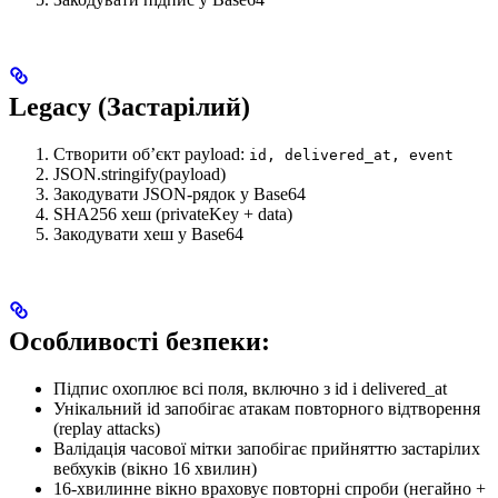
Legacy (Застарілий)
Створити об’єкт payload:
id, delivered_at, event
JSON.stringify(payload)
Закодувати JSON-рядок у Base64
SHA256 хеш (privateKey + data)
Закодувати хеш у Base64
Особливості безпеки:
Підпис охоплює всі поля, включно з id і delivered_at
Унікальний id запобігає атакам повторного відтворення
(replay attacks)
Валідація часової мітки запобігає прийняттю застарілих
вебхуків (вікно 16 хвилин)
16-хвилинне вікно враховує повторні спроби (негайно +