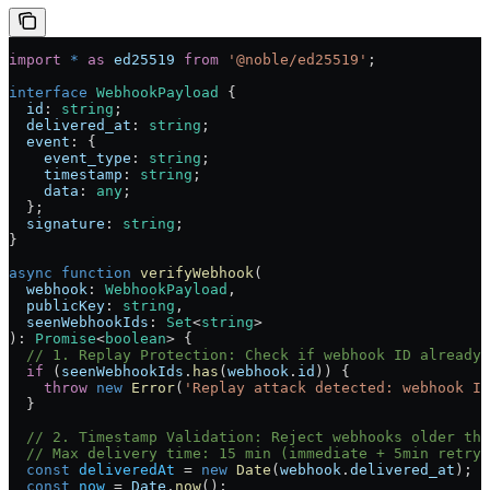
import
 *
 as
 ed25519
 from
 '@noble/ed25519'
;
interface
 WebhookPayload
 {
  id
:
 string
;
  delivered_at
:
 string
;
  event
:
 {
    event_type
:
 string
;
    timestamp
:
 string
;
    data
:
 any
;
  };
  signature
:
 string
;
}
async
 function
 verifyWebhook
(
  webhook
:
 WebhookPayload
,
  publicKey
:
 string
,
  seenWebhookIds
:
 Set
<
string
>
)
:
 Promise
<
boolean
> {
  // 1. Replay Protection: Check if webhook ID already 
  if
 (
seenWebhookIds
.
has
(
webhook
.
id
)) {
    throw
 new
 Error
(
'Replay attack detected: webhook ID
  }
  // 2. Timestamp Validation: Reject webhooks older tha
  // Max delivery time: 15 min (immediate + 5min retry 
  const
 deliveredAt
 =
 new
 Date
(
webhook
.
delivered_at
);
  const
 now
 =
 Date
.
now
();