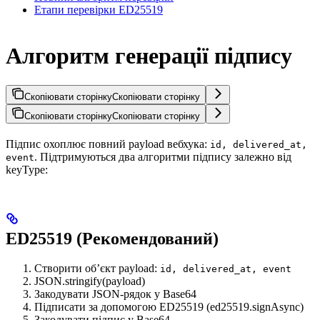
Етапи перевірки ED25519
Алгоритм генерації підпису
Скопіювати сторінку
Скопіювати сторінку
Скопіювати сторінку
Скопіювати сторінку
Підпис охоплює повний payload вебхука:
id, delivered_at,
. Підтримуються два алгоритми підпису залежно від
event
keyType:
ED25519 (Рекомендований)
Створити об’єкт payload:
id, delivered_at, event
JSON.stringify(payload)
Закодувати JSON-рядок у Base64
Підписати за допомогою ED25519 (ed25519.signAsync)
Закодувати підпис у Base64