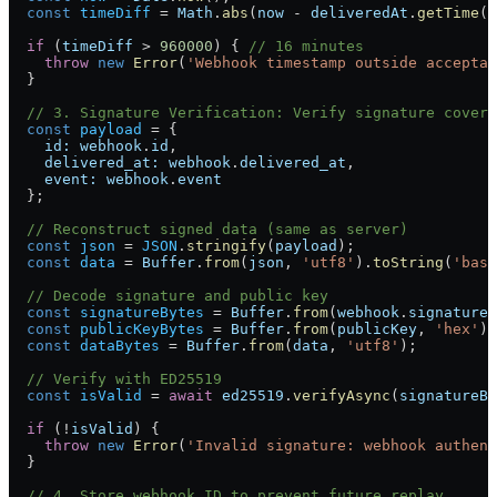
  const
 timeDiff
 =
 Math
.
abs
(
now
 -
 deliveredAt
.
getTime
()
  if
 (
timeDiff
 >
 960000
) { 
// 16 minutes
    throw
 new
 Error
(
'Webhook timestamp outside acceptab
  }
  // 3. Signature Verification: Verify signature covers
  const
 payload
 =
 {
    id:
 webhook
.
id
,
    delivered_at:
 webhook
.
delivered_at
,
    event:
 webhook
.
event
  };
  // Reconstruct signed data (same as server)
  const
 json
 =
 JSON
.
stringify
(
payload
);
  const
 data
 =
 Buffer
.
from
(
json
, 
'utf8'
).
toString
(
'base
  // Decode signature and public key
  const
 signatureBytes
 =
 Buffer
.
from
(
webhook
.
signature
,
  const
 publicKeyBytes
 =
 Buffer
.
from
(
publicKey
, 
'hex'
);
  const
 dataBytes
 =
 Buffer
.
from
(
data
, 
'utf8'
);
  // Verify with ED25519
  const
 isValid
 =
 await
 ed25519
.
verifyAsync
(
signatureBy
  if
 (
!
isValid
) {
    throw
 new
 Error
(
'Invalid signature: webhook authent
  }
  // 4. Store webhook ID to prevent future replay