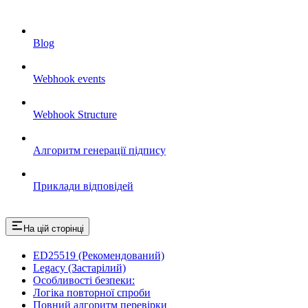
Blog
Webhook events
Webhook Structure
Алгоритм генерації підпису
Приклади відповідей
На цій сторінці
ED25519 (Рекомендований)
Legacy (Застарілий)
Особливості безпеки:
Логіка повторної спроби
Повний алгоритм перевірки