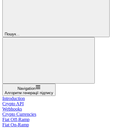
Пошук...
Navigation
Алгоритм генерації підпису
Introduction
Crypto API
Webhooks
Crypto Currencies
Fiat Off-Ramp
Fiat On-Ramp