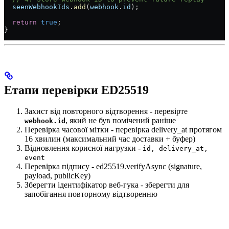
  seenWebhookIds
.
add
(
webhook
.
id
);
  return
 true
;
}
Етапи перевірки ED25519
Захист від повторного відтворення - перевірте
, який не був помічений раніше
webhook.id
Перевірка часової мітки - перевірка delivery_at протягом
16 хвилин (максимальний час доставки + буфер)
Відновлення корисної нагрузки -
id, delivery_at,
event
Перевірка підпису - ed25519.verifyAsync (signature,
payload, publicKey)
Зберегти ідентифікатор веб-гука - зберегти для
запобігання повторному відтворенню