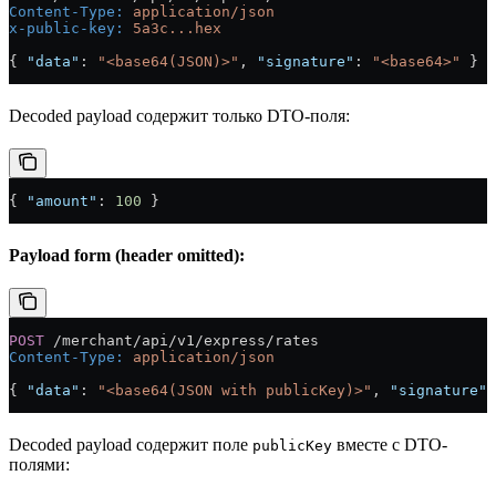
Content-Type
:
 application/json
x-public-key
:
 5a3c...hex
{ 
"data"
: 
"<base64(JSON)>"
, 
"signature"
: 
"<base64>"
 }
Decoded payload содержит только DTO-поля:
{ 
"amount"
: 
100
 }
Payload form (header omitted):
POST
 /merchant/api/v1/express/rates
Content-Type
:
 application/json
{ 
"data"
: 
"<base64(JSON with publicKey)>"
, 
"signature"
:
Decoded payload содержит поле
вместе с DTO-
publicKey
полями: