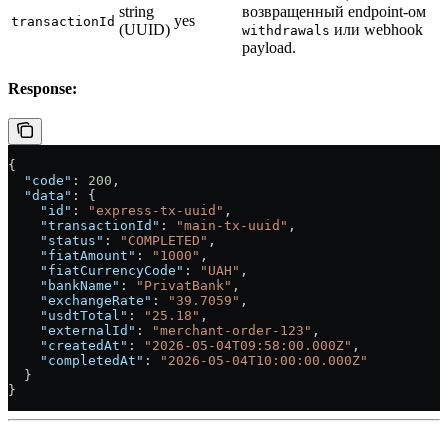
string
возвращенный endpoint-ом
yes
transactionId
(UUID)
или webhook
withdrawals
payload.
Response:
{
  "code"
: 
200
,
  "data"
: {
    "id"
: 
"express-tx-uuid"
,
    "transactionId"
: 
"main-tx-uuid"
,
    "status"
: 
"COMPLETED"
,
    "fiatAmount"
: 
"1000"
,
    "fiatCurrencyCode"
: 
"UAH"
,
    "bankName"
: 
"PrivatBank"
,
    "exchangeRate"
: 
"39.7059"
,
    "usdtTotal"
: 
"25.18"
,
    "externalId"
: 
"merchant-order-123"
,
    "createdAt"
: 
"2026-05-04T09:58:00.000Z"
,
    "completedAt"
: 
"2026-05-04T10:00:00.000Z"
  }
}