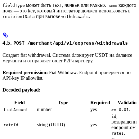
может быть
,
или
.
каждого
fieldType
TEXT
NUMBER
MASKED
name
поля — это key, который интегратор должен использовать в
при вызове
.
recipientData
withdrawals
4.5.
POST /merchant/api/v1/express/withdrawals
Создает fiat withdrawal. Система блокирует USDT на балансе
мерчанта и отправляет order P2P-партнеру.
Required permission:
Fiat Withdraw. Endpoint проверяется по
API-key IP allowlist.
Decoded payload:
Field
Type
Required
Validatio
number
yes
.
fiatAmount
>= 0.01
,
id
возвращенн
string (UUID)
yes
rateId
endpoint-ом
.
rates