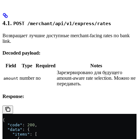
4.1.
POST /merchant/api/v1/express/rates
Возвращает лучшие доступные merchant-facing rates по bank
link.
Decoded payload:
Field
Type
Required
Notes
Зарезервировано для будущего
number
no
amount-aware rate selection. Можно не
amount
передавать.
Response:
{
  "code"
: 
200
,
  "data"
: {
    "items"
: [
      {