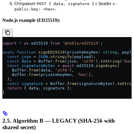
Отправьте
с header
POST { data, signature }
x-
.
public-key: <hex>
Node.js example (ED25519):
import
 *
 as
 ed25519
 from
 '@noble/ed25519'
;
async
 function
 signED25519
(
privateKeyHex
:
 string
, 
paylo
  const
 json
 =
 JSON
.
stringify
(
payload
);
  const
 data
 =
 Buffer
.
from
(
json
, 
'utf8'
).
toString
(
'base
  const
 signatureBytes
 =
 await
 ed25519
.
signAsync
(
    Buffer
.
from
(
data
, 
'utf8'
),
    Buffer
.
from
(
privateKeyHex
, 
'hex'
),
  );
  const
 signature
 =
 Buffer
.
from
(
signatureBytes
).
toStrin
  return
 { 
data
, 
signature
 };
}
2.5. Algorithm B — LEGACY (SHA-256 with
shared secret)