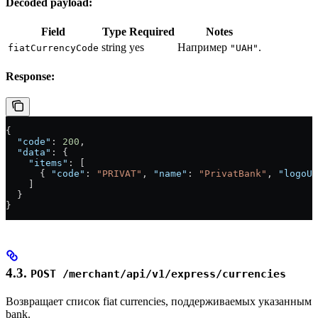
Decoded payload:
Field
Type
Required
Notes
string
yes
Например
.
fiatCurrencyCode
"UAH"
Response:
{
  "code"
: 
200
,
  "data"
: {
    "items"
: [
      { 
"code"
: 
"PRIVAT"
, 
"name"
: 
"PrivatBank"
, 
"logoUr
    ]
  }
}
4.3.
POST /merchant/api/v1/express/currencies
Возвращает список fiat currencies, поддерживаемых указанным
bank.