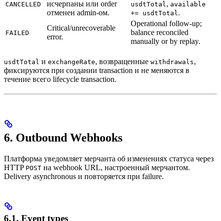
исчерпаны или order
,
CANCELLED
usdtTotal
available
отменен admin-ом.
.
+= usdtTotal
Operational follow-up;
Critical/unrecoverable
balance reconciled
FAILED
error.
manually or by replay.
и
, возвращенные
,
usdtTotal
exchangeRate
withdrawals
фиксируются при создании transaction и не меняются в
течение всего lifecycle transaction.
6. Outbound Webhooks
Платформа уведомляет мерчанта об изменениях статуса через
HTTP
на webhook URL, настроенный мерчантом.
POST
Delivery asynchronous и повторяется при failure.
6.1. Event types