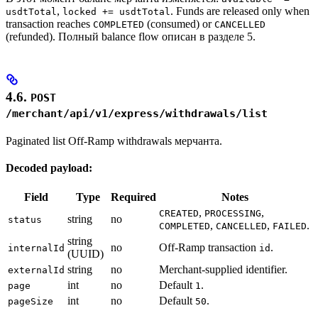
,
. Funds are released only when
usdtTotal
locked += usdtTotal
transaction reaches
(consumed) or
COMPLETED
CANCELLED
(refunded). Полный balance flow описан в разделе 5.
4.6.
POST
/merchant/api/v1/express/withdrawals/list
Paginated list Off-Ramp withdrawals мерчанта.
Decoded payload:
Field
Type
Required
Notes
,
,
CREATED
PROCESSING
string
no
status
,
,
.
COMPLETED
CANCELLED
FAILED
string
no
Off-Ramp transaction
.
internalId
id
(UUID)
string
no
Merchant-supplied identifier.
externalId
int
no
Default
.
page
1
int
no
Default
.
pageSize
50