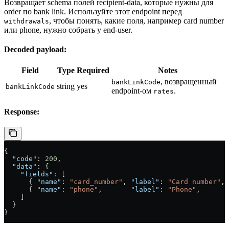
Возвращает schema полей recipient-data, которые нужны для
order по bank link. Используйте этот endpoint перед
, чтобы понять, какие поля, например card number
withdrawals
или phone, нужно собрать у end-user.
Decoded payload:
Field
Type
Required
Notes
, возвращенный
bankLinkCode
string
yes
bankLinkCode
endpoint-ом
.
rates
Response:
{
  "code"
: 
200
,
  "data"
: {
    "fields"
: [
      { 
"name"
: 
"card_number"
, 
"label"
: 
"Card number"
, 
      { 
"name"
: 
"phone"
,       
"label"
: 
"Phone"
,       
    ]
  }
}