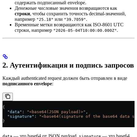
содержать подписанный envelope.
Денежные числовые значения возвращаются как
строки
, чтобы сохранить точность decimal-значений,
например
или
.
"25.18"
"39.7059"
Временные метки возвращаются как ISO-8601 UTC
строки, например
.
"2026-05-04T10:00:00.000Z"
2. Аутентификация и подпись запросов
Каждый authenticated request должен быть отправлен в виде
подписанного envelope
:
{
  "data"
: 
"<base64(JSON payload)>"
,
  "signature"
: 
"<base64(signature of the base64 data st
}
— это base64 от JSON payload.
— это base64
data
signature