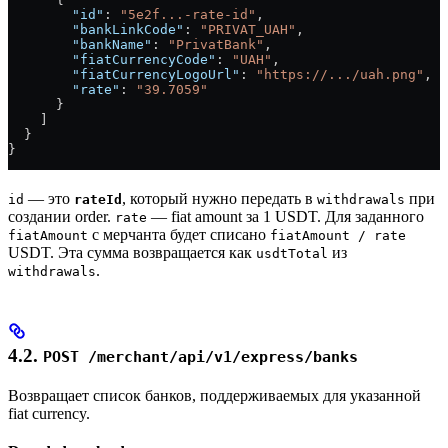
        "id"
: 
"5e2f...-rate-id"
,
        "bankLinkCode"
: 
"PRIVAT_UAH"
,
        "bankName"
: 
"PrivatBank"
,
        "fiatCurrencyCode"
: 
"UAH"
,
        "fiatCurrencyLogoUrl"
: 
"https://.../uah.png"
,
        "rate"
: 
"39.7059"
      }
    ]
  }
}
— это
, который нужно передать в
при
id
rateId
withdrawals
создании order.
— fiat amount за 1 USDT. Для заданного
rate
с мерчанта будет списано
fiatAmount
fiatAmount / rate
USDT. Эта сумма возвращается как
из
usdtTotal
.
withdrawals
4.2.
POST /merchant/api/v1/express/banks
Возвращает список банков, поддерживаемых для указанной
fiat currency.