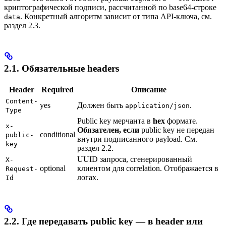
криптографической подписи, рассчитанной по base64-строке
. Конкретный алгоритм зависит от типа API-ключа, см.
data
раздел 2.3.
2.1. Обязательные headers
Header
Required
Описание
Content-
yes
Должен быть
.
application/json
Type
Public key мерчанта в
hex
формате.
x-
Обязателен, если
public key не передан
conditional
public-
внутри подписанного payload. См.
key
раздел 2.2.
UUID запроса, сгенерированный
X-
optional
клиентом для correlation. Отображается в
Request-
логах.
Id
2.2. Где передавать public key — в header или