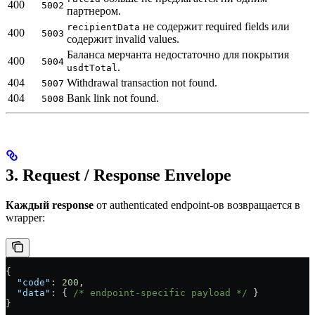
400
5002
партнером.
не содержит required fields или
recipientData
400
5003
содержит invalid values.
Баланса мерчанта недостаточно для покрытия
400
5004
.
usdtTotal
404
Withdrawal transaction not found.
5007
404
Bank link not found.
5008
3. Request / Response Envelope
Каждый response
от authenticated endpoint-ов возвращается в
wrapper:
{
  "code"
: 
200
,
  "data"
: { 
/* endpoint-specific payload */
 }
}