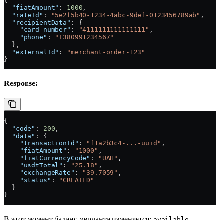
{
  "fiatAmount"
: 
1000
,
  "rateId"
: 
"5e2f5b40-1234-4abc-9def-0123456789ab"
,
  "recipientData"
: {
    "card_number"
: 
"4111111111111111"
,
    "phone"
: 
"+380991234567"
  },
  "externalId"
: 
"merchant-order-123"
}
Response:
{
  "code"
: 
200
,
  "data"
: {
    "transactionId"
: 
"f1a2b3c4-...-uuid"
,
    "fiatAmount"
: 
"1000"
,
    "fiatCurrencyCode"
: 
"UAH"
,
    "usdtTotal"
: 
"25.18"
,
    "exchangeRate"
: 
"39.7059"
,
    "status"
: 
"CREATED"
  }
}
В этот момент баланс мерчанта изменяется:
available -=