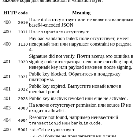
важные коды для authentication и validation layer:
HTTP
Meaning
code
Поле
отсутствует или не является валидным
data
400
2010
base64-encoded JSON.
400
Поле
отсутствует.
2011
signature
Payload validation failed: поле отсутствует, имеет
400
неверный тип или нарушает constraint из раздела
1110
4.
Signature did not verify. Почти всегда это ошибка в
401
signing code интегратора: неверное encoding input,
2020
неверный key или payload изменен после signing.
Public key blocked. Обратитесь в поддержку
401
2021
платформы.
Public key expired. Выпустите новый ключ в
401
2022
merchant portal.
401
Public key inactive: revoked или еще не activated.
2023
На ключе отсутствует permission или source IP не
403
4003
входит в allowlist.
Resource not found, например неизвестный
404
4004
или
.
transactionId
bankLinkCode
400
не существует.
5001
rateId
больше не предлагается ни одним
rateId