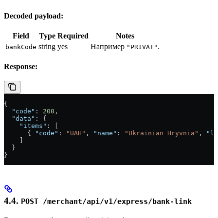
Decoded payload:
Field
Type
Required
Notes
string
yes
Например
.
bankCode
"PRIVAT"
Response:
{
  "code"
: 
200
,
  "data"
: {
    "items"
: [
      { 
"code"
: 
"UAH"
, 
"name"
: 
"Ukrainian Hryvnia"
, 
"lo
    ]
  }
}
4.4.
POST /merchant/api/v1/express/bank-link