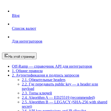
Blog
Список валют
Для интеграторов
На этой странице
Off-Ramp — справочник API для интеграторов
1. Общие правила
2. Аутентификация и подпись запросов
2.1. Обязательные headers
2.2. Где передавать public key — в header или
payload
2.3. Типы ключей
2.4. Algorithm A — ED25519 (recommended)
2.5. Algorithm B — LEGACY (SHA-256 with shared
secret)
2.6. API key permissions and IP allowlist