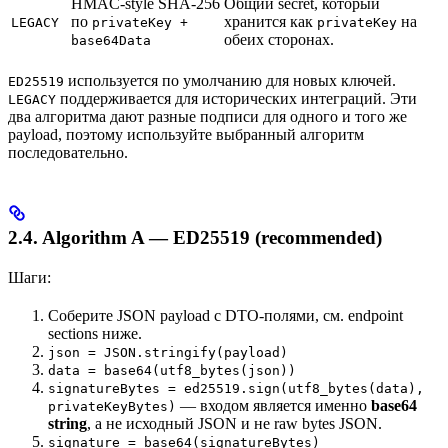
HMAC-style SHA-256
Общий secret, который
по
хранится как
на
LEGACY
privateKey +
privateKey
обеих сторонах.
base64Data
используется по умолчанию для новых ключей.
ED25519
поддерживается для исторических интеграций. Эти
LEGACY
два алгоритма дают разные подписи для одного и того же
payload, поэтому используйте выбранный алгоритм
последовательно.
2.4. Algorithm A — ED25519 (recommended)
Шаги:
Соберите JSON payload с DTO-полями, см. endpoint
sections ниже.
json = JSON.stringify(payload)
data = base64(utf8_bytes(json))
signatureBytes = ed25519.sign(utf8_bytes(data),
— входом является именно
base64
privateKeyBytes)
string
, а не исходный JSON и не raw bytes JSON.
signature = base64(signatureBytes)