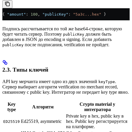
{ 
"amount"
: 
100
, 
"publicKey"
: 
"5a3c...hex"
 }
Подпись рассчитывается по той же base64-строке, которую
будет читать сервер. Поэтому
должен быть
publicKey
добавлен в JSON до encoding и signing. Если добавить
после подписания, verification не пройдет.
publicKey
2.3. Типы ключей
API key мерчанта имеет одно из двух значений
.
keyType
Сервер выбирает алгоритм verification по merchant record,
связанному с public key. Интегратор не передает key type явно.
Key
Crypto material у
Алгоритм
type
интегратора
Private key в hex, public key в
Ed25519, asymmetric
hex. Public key регистрируется
ED25519
на платформе.