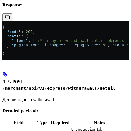
Response:
{
  "code"
: 
200
,
  "data"
: {
    "items"
: [ 
/* array of withdrawal detail objects, s
    "pagination"
: { 
"page"
: 
1
, 
"pageSize"
: 
50
, 
"total"
:
  }
}
4.7.
POST
/merchant/api/v1/express/withdrawals/detail
Детали одного withdrawal.
Decoded payload:
Field
Type
Required
Notes
,
transactionId