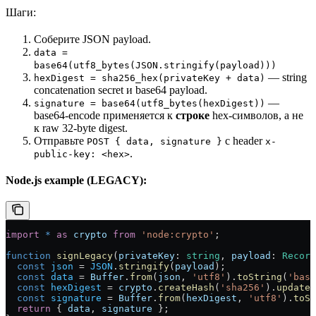
Шаги:
Соберите JSON payload.
data =
base64(utf8_bytes(JSON.stringify(payload)))
— string
hexDigest = sha256_hex(privateKey + data)
concatenation secret и base64 payload.
—
signature = base64(utf8_bytes(hexDigest))
base64-encode применяется к
строке
hex-символов, а не
к raw 32-byte digest.
Отправьте
с header
POST { data, signature }
x-
.
public-key: <hex>
Node.js example (LEGACY):
import
 *
 as
 crypto
 from
 'node:crypto'
;
function
 signLegacy
(
privateKey
:
 string
, 
payload
:
 Record
  const
 json
 =
 JSON
.
stringify
(
payload
);
  const
 data
 =
 Buffer
.
from
(
json
, 
'utf8'
).
toString
(
'base
  const
 hexDigest
 =
 crypto
.
createHash
(
'sha256'
).
update
(
  const
 signature
 =
 Buffer
.
from
(
hexDigest
, 
'utf8'
).
toSt
  return
 { 
data
, 
signature
 };