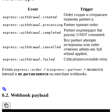
Event
Trigger
Order создан и отправлен
express::withdrawal.created
первому partner-у.
Partner принял order.
express::withdrawal.processing
Partner подтвердил fiat
express::withdrawal.completed
payout; USDT consumed.
Все partner attempts
исчерпаны или order
express::withdrawal.cancelled
отменен admin-ом; full
refund applied.
Critical/unrecoverable error.
express::withdrawal.failed
Events
и
являются
express::order.*
express::partner.*
internal и
не доставляются
на merchant webhooks.
6.2. Webhook payload