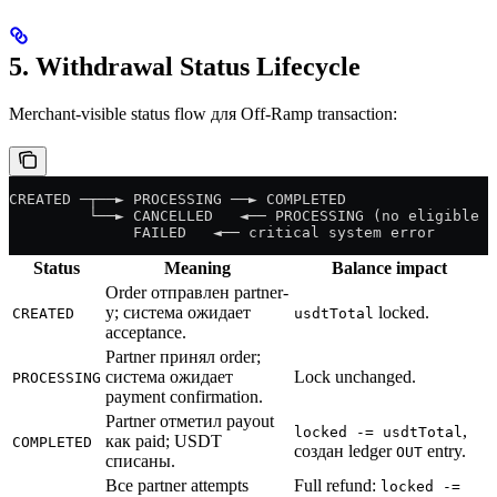
5. Withdrawal Status Lifecycle
Merchant-visible status flow для Off-Ramp transaction:
CREATED ─┬──► PROCESSING ──► COMPLETED
         └──► CANCELLED   ◄── PROCESSING (no eligible p
              FAILED   ◄── critical system error
Status
Meaning
Balance impact
Order отправлен partner-
у; система ожидает
locked.
CREATED
usdtTotal
acceptance.
Partner принял order;
система ожидает
Lock unchanged.
PROCESSING
payment confirmation.
Partner отметил payout
,
locked -= usdtTotal
как paid; USDT
COMPLETED
создан ledger
entry.
OUT
списаны.
Все partner attempts
Full refund:
locked -=