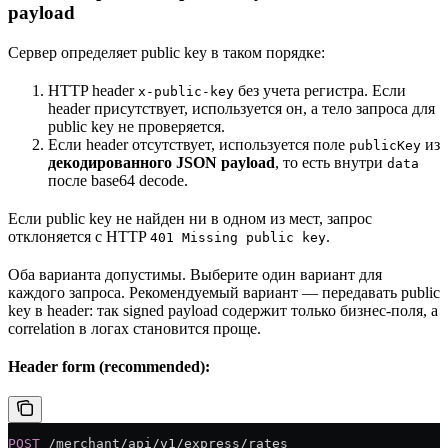
payload
Сервер определяет public key в таком порядке:
HTTP header
без учета регистра. Если
x-public-key
header присутствует, используется он, а тело запроса для
public key не проверяется.
Если header отсутствует, используется поле
из
publicKey
декодированного JSON payload
, то есть внутри
data
после base64 decode.
Если public key не найден ни в одном из мест, запрос
отклоняется с HTTP
.
401 Missing public key
Оба варианта допустимы. Выберите один вариант для
каждого запроса. Рекомендуемый вариант — передавать public
key в header: так signed payload содержит только бизнес-поля, а
correlation в логах становится проще.
Header form (recommended):
POST
 /merchant/api/v1/express/rates