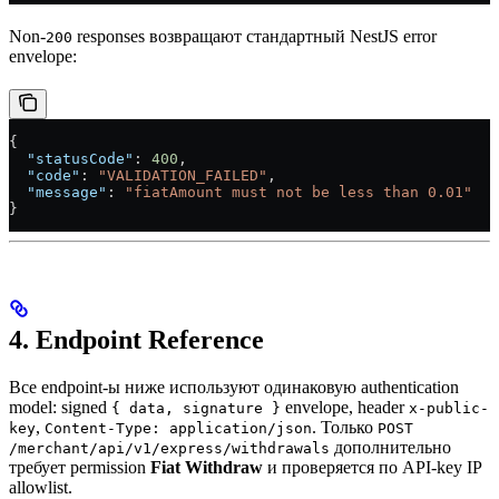
Non-
responses возвращают стандартный NestJS error
200
envelope:
{
  "statusCode"
: 
400
,
  "code"
: 
"VALIDATION_FAILED"
,
  "message"
: 
"fiatAmount must not be less than 0.01"
}
4. Endpoint Reference
Все endpoint-ы ниже используют одинаковую authentication
model: signed
envelope, header
{ data, signature }
x-public-
,
. Только
key
Content-Type: application/json
POST
дополнительно
/merchant/api/v1/express/withdrawals
требует permission
Fiat Withdraw
и проверяется по API-key IP
allowlist.