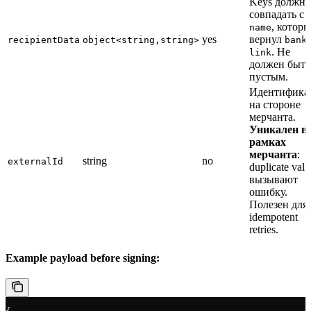
Keys должн
совпадать с
, которы
name
yes
вернул
recipientData
object<string,string>
bank
. Не
link
должен быть
пустым.
Идентифика
на стороне
мерчанта.
Уникален в
рамках
мерчанта
:
string
no
externalId
duplicate valu
вызывают
ошибку.
Полезен для
idempotent
retries.
Example payload before signing: