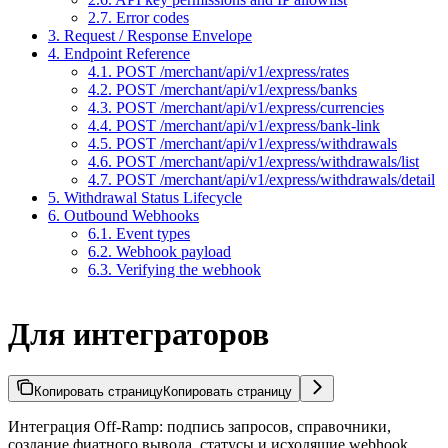
2.7. Error codes
3. Request / Response Envelope
4. Endpoint Reference
4.1. POST /merchant/api/v1/express/rates
4.2. POST /merchant/api/v1/express/banks
4.3. POST /merchant/api/v1/express/currencies
4.4. POST /merchant/api/v1/express/bank-link
4.5. POST /merchant/api/v1/express/withdrawals
4.6. POST /merchant/api/v1/express/withdrawals/list
4.7. POST /merchant/api/v1/express/withdrawals/detail
5. Withdrawal Status Lifecycle
6. Outbound Webhooks
6.1. Event types
6.2. Webhook payload
6.3. Verifying the webhook
Для интеграторов
Копировать страницу
Копировать страницу
Интеграция Off-Ramp: подпись запросов, справочники,
создание фиатного вывода, статусы и исходящие webhook.