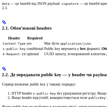
— це base64 від JSON payload.
— це base64 крип
data
signature
2.3.
2.1. Обов’язкові headers
Header
Required
yes
Має бути
.
Content-Type
application/json
conditional
Public key мерчанта у
hex
форматі.
Об
x-public-key
optional
UUID запиту, згенерований клієнтом дл
X-Request-Id
2.2. Де передавати public key — у header чи payloa
Сервер визначає public key у такому порядку:
HTTP header
без урахування регістру. Якщо h
x-public-key
Якщо header відсутній, використовується поле
publicKey
Якщо public key не знайдено в жодному місці, запит відхиляєт