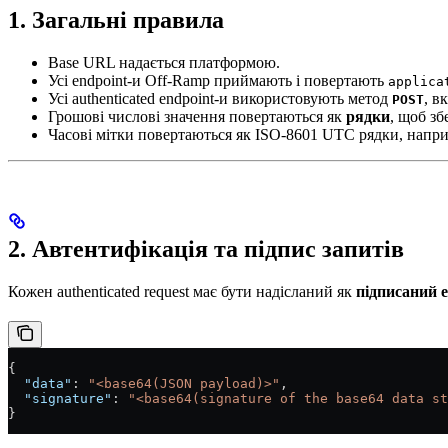
1. Загальні правила
Base URL надається платформою.
Усі endpoint-и Off-Ramp приймають і повертають
applica
Усі authenticated endpoint-и використовують метод
, в
POST
Грошові числові значення повертаються як
рядки
, щоб зб
Часові мітки повертаються як ISO-8601 UTC рядки, напр
2. Автентифікація та підпис запитів
Кожен authenticated request має бути надісланий як
підписаний e
{
  "data"
: 
"<base64(JSON payload)>"
,
  "signature"
: 
"<base64(signature of the base64 data st
}