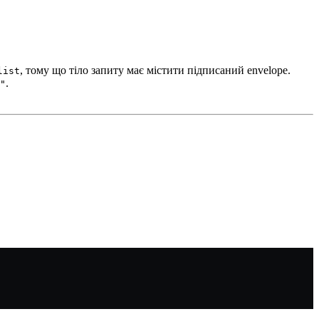
, тому що тіло запиту має містити підписаний envelope.
list
.
"