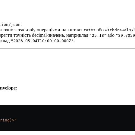
.
tion/json
ключно з read-only операціями на кшталт
або
rates
withdrawals/
ерегти точність decimal-значень, наприклад
або
"25.18"
"39.7059
иклад
.
"2026-05-04T10:00:00.000Z"
nvelope
:
ring)>"