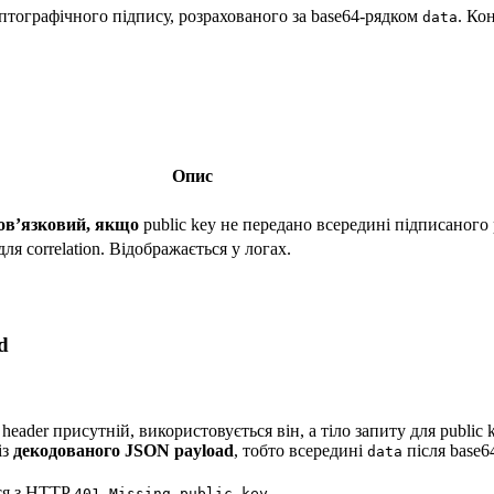
тографічного підпису, розрахованого за base64-рядком
. Ко
data
Опис
ов’язковий, якщо
public key не передано всередині підписаного p
я correlation. Відображається у логах.
d
eader присутній, використовується він, а тіло запиту для public 
із
декодованого JSON payload
, тобто всередині
після base6
data
ься з HTTP
.
401 Missing public key