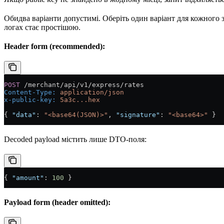
Обидва варіанти допустимі. Оберіть один варіант для кожного зап
логах стає простішою.
Header form (recommended):
POST
 /merchant/api/v1/express/rates
Content-Type
:
 application/json
x-public-key
:
 5a3c...hex
{ 
"data"
: 
"<base64(JSON)>"
, 
"signature"
: 
"<base64>"
 }
Decoded payload містить лише DTO-поля:
{ 
"amount"
: 
100
 }
Payload form (header omitted):