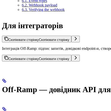
6.1. Event types
6.2. Webhook payload
6.3. Verifying the webhook
Для інтеграторів
Скопіювати сторінку
Скопіювати сторінку
Інтеграція Off-Ramp: підпис запитів, довідкові endpoint-и, ство
Скопіювати сторінку
Скопіювати сторінку
Off-Ramp — довідник API для 