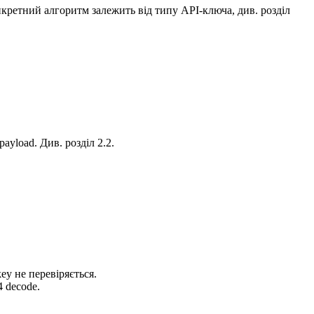
нкретний алгоритм залежить від типу API-ключа, див. розділ
ayload. Див. розділ 2.2.
key не перевіряється.
4 decode.