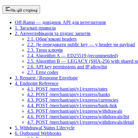
На цій сторінці
Off-Ramp — довідник API для інтеграторів
1. Загальні правила
2. Автентифікація та підпис запитів
2.1. Обов’язкові headers
2.2. Де передавати public key — у header чи payload
2.3. Типи ключів
2.4. Algorithm A — ED25519 (recommended)
2.5. Algorithm B — LEGACY (SHA-256 with shared se
2.6. API key permissions and IP allowlist
2.7. Error codes
3. Request / Response Envelope
4. Endpoint Reference
4.1. POST /merchant/api/v1/express/rates
4.2. POST /merchant/api/v1/express/banks
4.3. POST /merchant/api/v1/express/currencies
4.4. POST /merchant/api/v1/express/bank-link
4.5. POST /merchant/api/v1/express/withdrawals
4.6. POST /merchant/api/v1/express/withdrawals/list
4.7. POST /merchant/api/v1/express/withdrawals/detail
5. Withdrawal Status Lifecycle
6. Outbound Webhooks