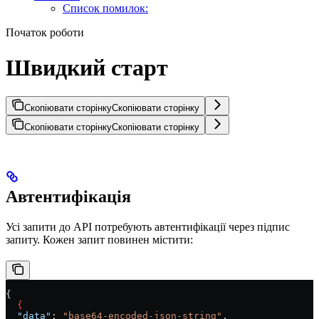
Список помилок:
Початок роботи
Швидкий старт
Скопіювати сторінку
Скопіювати сторінку
Скопіювати сторінку
Скопіювати сторінку
Автентифікація
Усі запити до API потребують автентифікації через підпис
запиту. Кожен запит повинен містити:
{
  {
  "data"
: 
"base64-encoded-json-string"
,