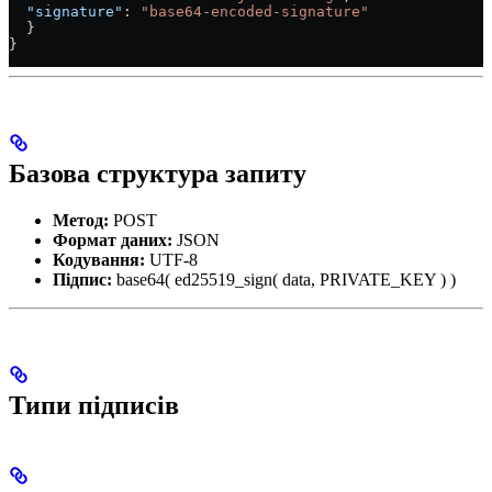
  "signature"
: 
"base64-encoded-signature"
  }
}
Базова структура запиту
Метод:
POST
Формат даних:
JSON
Кодування:
UTF-8
Підпис:
base64( ed25519_sign( data, PRIVATE_KEY ) )
Типи підписів