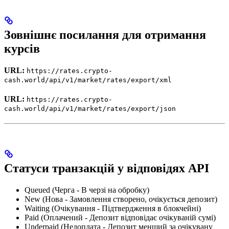
Зовнішнє посилання для отримання
курсів
URL:
https://rates.crypto-
cash.world/api/v1/market/rates/export/xml
URL:
https://rates.crypto-
cash.world/api/v1/market/rates/export/json
Статуси транзакцій у відповідях API
Queued (Черга - В черзі на обробку)
New (Нова - Замовлення створено, очікується депозит)
Waiting (Очікування - Підтвердження в блокчейні)
Paid (Оплачений - Депозит відповідає очікуваній сумі)
Underpaid (Недоплата - Депозит менший за очікувану