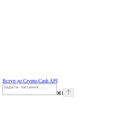
Вступ до Crypto-Cash API
⌘
I