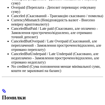
суму)
Overpaid (Переплата - Депозит перевищує очікувану
суму)
Canceled (Скасований - Транзакцію скасовано / помилка)
CurrencyMismatch (Невідповідність валют - Внесено
невірну криптовалюту)
CanceledButPaid / Late paid (Скасовано, але оплачено -
Замовлення прострочено/відхилено, але отримано
точний депозит)
CanceledButOverpaid / Late Overpaid (Скасований, але
переплачений - Замовлення прострочено/відхилено, але
отримано переплату)
CanceledButUnderpaid / Late Underpaid (Скасовано, але
недоплачено - Замовлення прострочено/відхилено, але
отримано недоплату)
No credited (Сума поповнення менше мінімальної суми,
кошти не зараховані на баланс)
Помилки