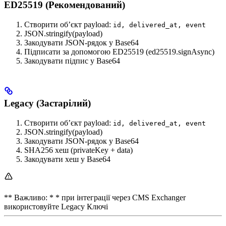
ED25519 (Рекомендований)
Створити об’єкт payload:
id, delivered_at, event
JSON.stringify(payload)
Закодувати JSON-рядок у Base64
Підписати за допомогою ED25519 (ed25519.signAsync)
Закодувати підпис у Base64
Legacy (Застарілий)
Створити об’єкт payload:
id, delivered_at, event
JSON.stringify(payload)
Закодувати JSON-рядок у Base64
SHA256 хеш (privateKey + data)
Закодувати хеш у Base64
** Важливо: * * при інтеграції через CMS Exchanger
використовуйте Legacy Ключі